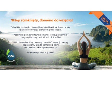
OSTATNIE WPISY
Kup olejek, zgarnij herbatę!
Picie alkoholu a suplementacja CBD
CBD a poziom cholesterolu i ciśnienie krwi
Większa koncentracja i lepsze skupienie z CBD
Świąteczna promocja Oleum Med na wszystkie
produkty