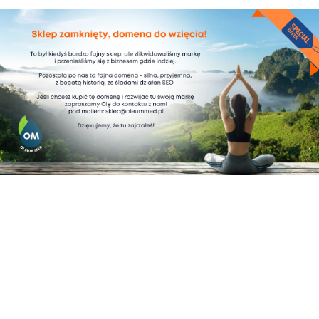
SEN
RELAX
olejek CBD 10% + moc
olejek CBD 10% + moc 3
10 ziół
ziół
165,00
zł
95,00
zł
165,00
zł
95,00
zł
ADD TO CART
ADD TO CART
Sale!
Sale!