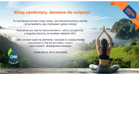
6. Ograniczenie dolegliwości
żołądkowych
Herbata ziołowa, taka jak mięta pieprzowa, imbir i lukrecja, jest
powszechnym domowym lekarstwem na rozstrój żołądka.
Herbata CBD daje podobne korzyści. Połączenie ziół takich jak
np. mięta pieprzowa z CBD zwiększa wydajność trawienia i
łagodzi rozstrój żołądka. Może złagodzić stan zapalny w jelitach
i pomóc w szybkim powrocie do zdrowia.